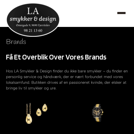
Brands
Få Et Overblik Over Vores Brands
Hos LA Smykker & Design finder du ikke bare smykker – du finder en
personlig service og håndværk, der er nært forbundet med vores
lokalsamfund. Butikken drives af en passioneret kvinde, der elsker at
bringe liv til smykker og ure.