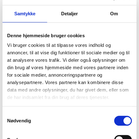
SMYKKE BRANDS
Samtykke
Detaljer
Om
Denne hjemmeside bruger cookies
Vi bruger cookies til at tilpasse vores indhold og
annoncer, til at vise dig funktioner til sociale medier og til
at analysere vores trafik. Vi deler også oplysninger om
Mads Z
din brug af vores hjemmeside med vores partnere inden
Over 30 års erfaring som dansk smykkedesigner. Tidløse
for sociale medier, annonceringspartnere og
designs med nytænkende elementer og ædle materialer.
analysepartnere. Vores partnere kan kombinere disse
data med andre oplysninger, du har givet dem, eller som
de har indsamlet fra din brug af deres tjenester.
Samtykkevalg
Nødvendig
Randers Sølv
Danmarks ældste smykke- og sølvhus grundlagt i 1853.