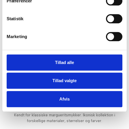
Præferencer
Håndlavede smykker i 14 karat guld og sølv med fokus på
kvalitet og tradition.
Statistik
Marketing
Scrouples Jewellery
Familievirksomhed i over 40 år. Fra prisvenlige til eksklusive
Tillad alle
diamantsmykker inspireret af nordisk minimalisme.
Tillad valgte
Afvis
Lund Copenhagen
Kendt for klassiske margueritsmykker. Ikonisk kollektion i
forskellige materialer, størrelser og farver.